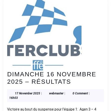
DIMANCHE 16 NOVEMBRE
DIMANCHE
2025 – RÉSULTATS
16
17
webmaster
17 November 2025
|
webmaster
|
0 Comment
|
NOVEMBRE
November
16h03
2025
2025
Victoire au bout du suspense pour l’équipe 1: Agen 3 – 4