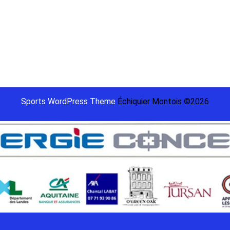
 2022
22
022
22
Sports WordPress Theme
Échiquier Montois ©2026