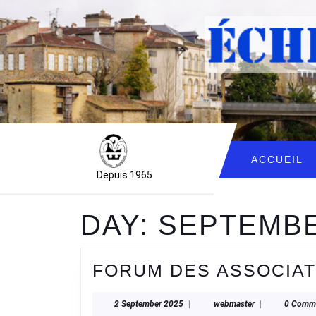
Skip
to
content
Skip
to
content
ACCUEIL
Depuis 1965
DAY:
SEPTEMBE
FORUM DES ASSOCIAT
2
webmaster
2 September 2025
|
webmaster
|
0 Comm