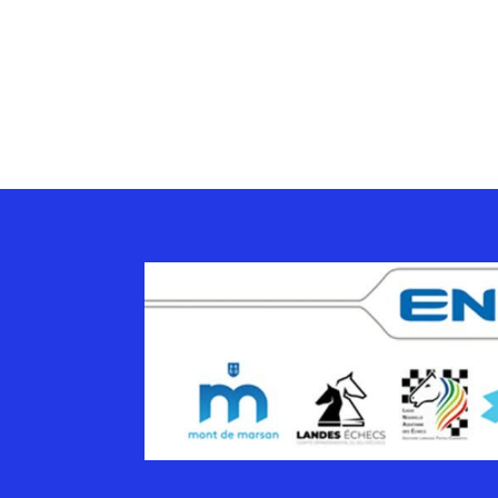
August
July 20
June 2
May 20