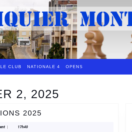
LE CLUB
NATIONALE 4
OPENS
R 2, 2025
FORUM
IONS 2025
DES
ent
|
17h40
ASSOCIATIONS