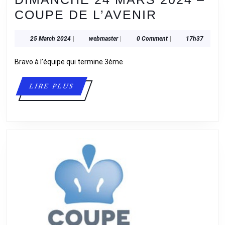
DIMANCH
COUPE DE L’AVENIR
24
25
webmaster
25 March 2024
|
webmaster
|
0 Comment
|
17h37
MARS
March
2024
2024
Bravo à l’équipe qui termine 3ème
–
LIRE
LIRE PLUS
COUPE
PLUS
DE
L’AVENIR