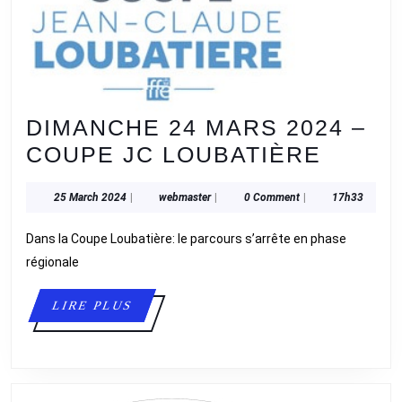
DIMANCHE 24 MARS 2024 –
DIMA
COUPE JC LOUBATIÈRE
24
25
webmaster
25 March 2024
|
webmaster
|
0 Comment
|
17h33
MARS
March
2024
2024
Dans la Coupe Loubatière: le parcours s’arrête en phase
–
régionale
COUP
LIRE
LIRE PLUS
JC
PLUS
LOUBA