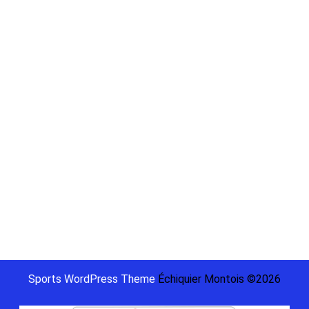
Meta
Log in
Categories
Championnat
2022
Non classé
Sports WordPress Theme
Échiquier Montois ©2026